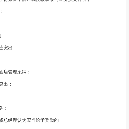
；
励
迹突出；
酒店管理采纳；
突出；
务；
或总经理认为应当给予奖励的