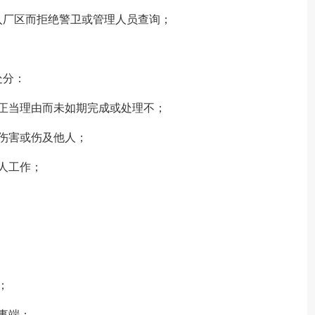
入厂区而拒绝警卫或管理人员查询；
处分：
正当理由而未如期完成或处理不；
伤害或伤及他人；
人工作；
；
事端；