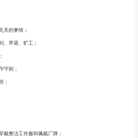
无关的事情；
到、早退、旷工；
；
作守则；
程；
穿戴整洁工作服和佩戴厂牌；