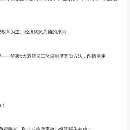
想教育为主、经济奖惩为辅的原则
理——解析x大酒店员工奖惩制度奖励方法，酌情使用：
扬：
争得荣誉，防止或挽救事故与经济损失有功；