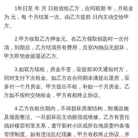
1年日至 年 月 日租借给乙方，合同租期 年，月租金
为 元，每 个月结算一次。由乙方提前 日内主动交给甲
方。
2.甲方收取乙方押金元。在乙方领取钥匙时一次付
清，到期后，乙方结清所有费用，且室内物品无损坏，
甲方即凭收据退还乙方。
3.如双方续租，房金不变，应提前30天通知对方，
同对支付下次租金。如乙方在合同期未满提出退房，应
多付一个月房金。甲方提出不租，补贴一个月房金。乙
方如不按时交纳租金，甲方有权终止协议。
4.乙方在租住期内，不得损坏房屋结构，附属设施
及墙面整洁。一旦损坏应主动赔偿或维修。乙方有责任
搞好楼层邻里关系，遵守新村小区或所在地居委约各项
管理制度。如有违法乱纪现象，甲方有权终止协议，并