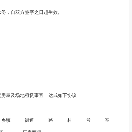
x份，自双方签字之日起生效。
就房屋及场地租赁事宜，达成如下协议：
乡镇______街道______路______村______号______室