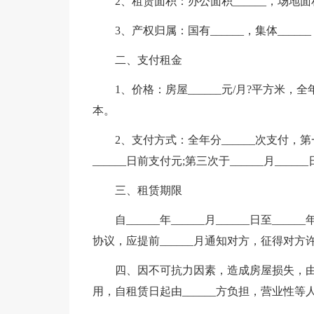
2、租赁面积：办公面积______，场地面积
3、产权归属：国有______，集体______，
二、支付租金
1、价格：房屋______元/月?平方米，
本。
2、支付方式：全年分______次支付，第一次于
______日前支付元;第三次于______月_____
三、租赁期限
自______年______月______日至___
协议，应提前______月通知对方，征得对
四、因不可抗力因素，造成房屋损失，
用，自租赁日起由______方负担，营业性