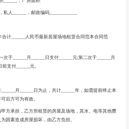
______，厂房面积
私人______，邮政编码____________
全年合计______人民币最新居屋场地租赁合同范本合同范
______月______日支付______元;第二次于______月
_日前支付______元。
___年______月______日为止，共计______年，如需提前终止本
方许可后方可为有效。
由甲方承担，乙方所租赁的房屋及场地，其水、电等其他费
等人为因素造成房屋损坏，由乙方负担。