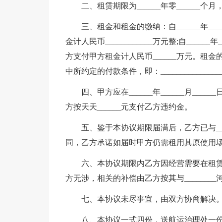
二、租赁期限为______年零______个月，自_
三、租金和租金的缴纳：自______年____
金计人民币____________万元整;自______年_
方支付甲方租金计人民币______万元。租金的
中所约定的付款条件，即：_______________
四、甲方应在______年______月_
方按天天______元支付乙方违约金。
五、鉴于本协议期限届满后，乙方已与______
同，乙方承诺如届时甲方仍需租用其原使用场地的
六、本协议期限内乙方因经营需要在租
方无涉，相关的补偿由乙方按其与_______
七、本协议未尽事宜，由双方协商解决
八、本协议一式四份，送航运治理处一份，送