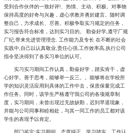
受到合作伙伴的一致好评!、热情、主动、积极。对事物
保持高度的好奇与兴趣，虚心求教并勇於建言。随时调
整自己，力求成长、尽善。积极争取实习规定的任务，
实习报告符合标准，达到实习目的。 勤奋好学,遵守厂规
厂纪,带来先进管理理念. 工作能力及专长 在不断的社会
实践中,自己以认真敬业,责任心强,工作效率高,执行公司
指令坚决得到了各实习单位的认可。
实习实习期间工作认真，勤奋好学，踏实肯干，虚
心好学。善于思考，能够举一反三。。能够将在学校所
学的知识灵活应用到具体的工作中去，保质保量完成工
作任务。同时，该学生严格遵守我公司的各项规章制
度，实习期间，未曾出现过无故缺勤，迟到早退现象，
并能与公司同事和睦相处，与其一同工作的员工都对该
学生的表现予以肯定。
部门鉴定:实习期间，态度端正，学习踏实，工作认