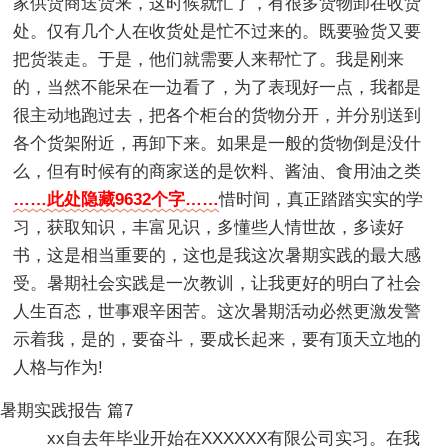
家供货商送货来，这时候就忙了，有很多货物卸在收货
处。仅有几个人在收货处是忙不过来的。既要验货又要
把货装走。于是，他们就需要人来帮忙了。我是刚来
的，当然不能呆在一边看了，为了表现好一点，我都是
很主动地跑过去，把各个柜台的货物分开，并分别送到
各个货架附近，再卸下来。如果是一般的货物倒是没什
么，但有时候有的商家送的是饮料、酱油、食用油之类
……此处隐藏9632个字……
惜时间，真正踏踏实实的学
习，获取知识，丰富见识，多懂些人情世故，多读好
书，这是相当重要的，这也是我这次暑期实践的最大感
受。暑期社会实践是一次教训，让我更好的明白了社会
人生百态，世事艰辛困苦。这次暑期活动必然更激发警
示着我，是的，要奋斗，要成长起来，要有顶天立地的
人格与作为!
暑期实践报告 篇7
xx自去年毕业开始在XXXXXX有限公司实习。在我