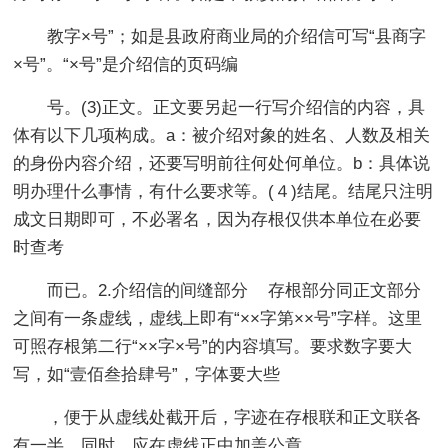
教字×号”；如是县政府商业局的介绍信可写“县商字
×号”。“×号”是介绍信的页码编
号。(3)正文。正文要另起一行写介绍信的内容，具
体有以下几项构成。a：被介绍对象的姓名、人数及相关
的身份内容介绍，还要写明前往何处何单位。b：具体说
明办理什么事情，有什么要求等。(４)结尾。结尾只注明
成文日期即可，不必署名，因为存根仅供本单位在必要
时查考
而已。2.介绍信的间缝部分 存根部分同正文部分
之间有一条虚线，虚线上即有“××字第××号”字样。这里
可照存根第二行“××字×号”的内容填写。要求数字要大
写，如“壹佰叁拾肆号”，字体要大些
，便于从虚线处截开后，字迹在存根联和正文联各
有一半。同时，应在虚线正中加盖公章。