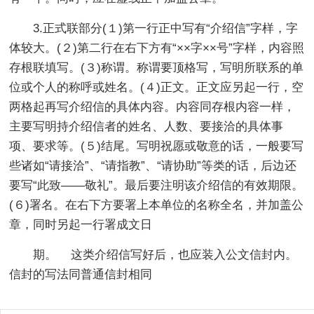
3.正式联部分(１)第一行正中写有“介绍信”字样，字
体较大。(２)第二行在右下方有“××字××号”字样，内容照
存根联填写。(３)称谓。称谓要顶格写，写明所联系的单
位或个人的称呼或姓名。(４)正文。正文应另起一行，空
两格起再写介绍信的具体内容。内容同存根内容一样，
主要写明持介绍信者的姓名、人数、要接洽的具体事
项、要求等。(５)结尾。写明祝愿或敬意的话，一般要写
些诸如“请接洽”、“请指教”、“请协助”等类的话，后边还
要写“此致——敬礼”。最后要注明该介绍信的有效期限。
(６)署名。在右下方要署上本单位的名称全名，并加盖公
章，同时另起一行署成文日
期。 这类介绍信写好后，也应装入公文信封内。
信封的写法同普通信封相同