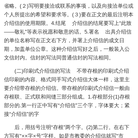
省略。(２)写明要接洽或联系的事项，以及向接洽单位或
个人所提出的希望和要求等。(３)要在正文的最后注明本
介绍信的使用期限。4.结尾 介绍信的结尾要写上“此致
——敬礼”等表示祝愿和敬意的话。5.署名 出具介绍信
的单位名称写在正文右下方，并署上介绍信的成文日
期，加盖单位公章。这种介绍信写好之后，一般装入公
文信封内。信封的写法同普通信封的写法相同。
(二)印刷式介绍信的写法 不带存根的印刷式介绍
信印刷的内容、格式同手写式介绍信大体一样，这里主
要介绍带存根的介绍信。带存根的印刷式介绍信一般由
存根联、正式联和间缝三部分组成。1.存根部分(1)存根
部分的.第一行正中写有“介绍信”三个字，字体要大；紧
接“介绍信”的字
后，用括号注明“存根”两个字。(2)第二行。在右下
方写有“××字×号”字样。如是市教委的介绍信就写“市