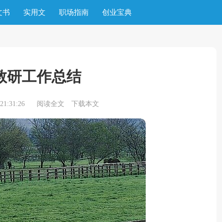
文书
实用文
职场指南
创业宝典
教研工作总结
1:31:26
阅读全文
下载本文