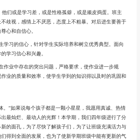
生，他们或是学习差，或是性格孤僻，或是顽皮捣蛋。班主
上不歧视，感情上不厌恶，态度上不粗暴。对后进生要善于
自尊心和自信心。
学生学习的信心，针对学生实际培养和树立优秀典型。面向
学的学习信心和兴趣。
生在作业中存在的突出问题，严格要求，使作业进一步规
视作业的质量和效率，使学生学到的知识得以及时的巩固和
体。”如果说每个孩子都是一颗小星星，我愿用真诚、热情
烁出最灿烂、最动人的光辉！本学期，我们四年级进行了分
多新的面孔，为了尽快了解孩子们，为了让班级充满活力与
他们得到全面的发展，也为了使新学期班级中能有更新的气