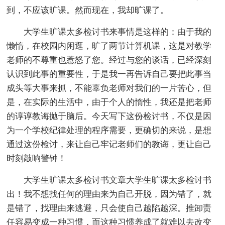
到，不应该旷课。然而现在，我却旷课了。
大学生旷课太多检讨书来事情是这样的：由于我的
懒惰，在校园内闲逛，旷了两节计算机课，这是对教学
老师的不尊重也惹怒了您。经过与您的谈话，已经深刻
认识到此事的重要性，于是我一再告诉自己要把此事当
成头等大事来抓，不能辜负老师对我们的一片苦心，但
是，在实际的生活中，由于个人的惰性，我还是把老师
的谆谆教诲抛于脑后。今天写下这份检讨书，不仅是因
为一个学校纪律处理的程序需要，更确切的来说，是想
通过这份检讨，来让自己牢记老师们的教诲，更让自己
时刻敲响警钟！
大学生旷课太多检讨书文章大学生旷课太多检讨书
出！我不想找任何的理由来为自己开脱，因为错了，就
是错了，找理由来逃避，只会使自己越陷越深。推卸责
任容易变成一种习惯，而这种习惯养成了就难以去改变