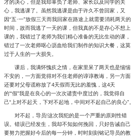
才的决心，但是我却辜负了老师、家长以及同学的关
心，我逃课了。虽然我逃课是由于许久不曾回家，又
因“五·一”放假三天而我回家在路途上就需要消耗两天的
时间，故而我逃了一天的课，但我真的不是存心不想上
课的，我错过了老师为我们精心准备的无比生动的课，
错过了一次老师呕心沥血给我们制作的知识大餐，这莫
过于人生的一大损失。
课后，我满怀愧疚之情，在家里呆了两天也是惴惴
不安的，一方面觉得对不住老师的谆谆教诲，另一方面
还要对父母谎称放了4天假而无比的羞愧，这4天
的'“假”我是在良心的一次次谴责中度过的，我觉得自
己“上对不起天，下对不起地，中间对不起自己的良心”。
对不起，导员!这次我犯的是一个严重的原则性错
误。错误已经发生，我却不知如何挽回，只好告诫自己
要努力把握好今后的每一分钟，时时刻刻铭记导员的教