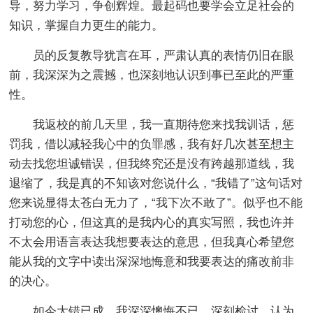
导，努力学习，争创辉煌。最起码也要学会立足社会的
知识，掌握自力更生的能力。
员的反复教导犹言在耳，严肃认真的表情仍旧在眼
前，我深深为之震撼，也深刻地认识到事已至此的严重
性。
我返校的前几天里，我一直期待您来找我训话，惩
罚我，借以减轻我心中的负罪感，我有好几次甚至想主
动去找您坦诚错误，但我终究还是没有跨越那道线，我
退缩了，我是真的不知该对您说什么，“我错了”这句话对
您来说显得太苍白无力了，“我下次不敢了”。似乎也不能
打动您的心，但这真的是我内心的真实写照，我也许并
不太会用语言表达我想要表达的意思，但我真心希望您
能从我的文字中读出深深地悔意和我要表达的痛改前非
的决心。
如今大错已成，我深深懊悔不已，深刻检讨，认为