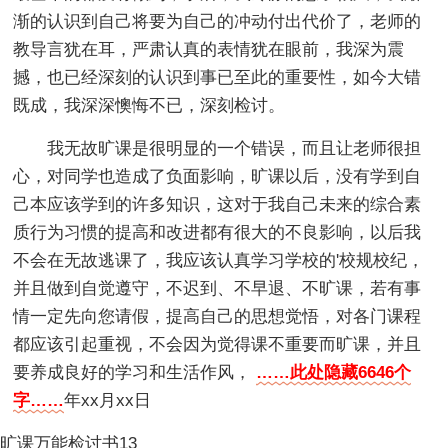
渐的认识到自己将要为自己的冲动付出代价了，老师的
教导言犹在耳，严肃认真的表情犹在眼前，我深为震
撼，也已经深刻的认识到事已至此的重要性，如今大错
既成，我深深懊悔不已，深刻检讨。
我无故旷课是很明显的一个错误，而且让老师很担
心，对同学也造成了负面影响，旷课以后，没有学到自
己本应该学到的许多知识，这对于我自己未来的综合素
质行为习惯的提高和改进都有很大的不良影响，以后我
不会在无故逃课了，我应该认真学习学校的'校规校纪，
并且做到自觉遵守，不迟到、不早退、不旷课，若有事
情一定先向您请假，提高自己的思想觉悟，对各门课程
都应该引起重视，不会因为觉得课不重要而旷课，并且
要养成良好的学习和生活作风，
……此处隐藏6646个
字……
年xx月xx日
旷课万能检讨书13