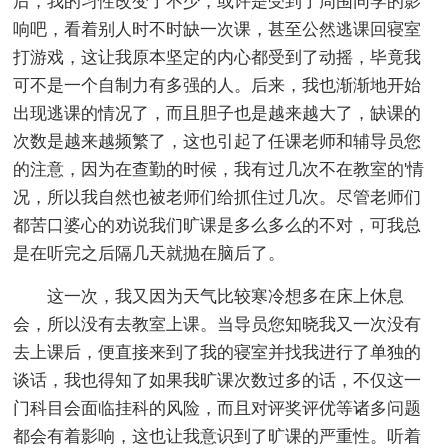
后，我的习性改变了不少，或许是受到了周围同学的影
响吧，看着别人时不时缺一次课，甚至公然逃课回寝室
打游戏，这让我原本坚定的内心都受到了动摇，毕竟我
可不是一个自制力有多强的人。后来，我也渐渐地开始
出现逃课的情况了，而且胆子也是越来越大了，缺课的
次数是越来越频繁了，这也引起了任课老师和辅导员您
的注意，因为在查勤的时候，我有过几次不在教室的'情
况，所以我自然也被老师们给抓住过几次。尽管老师们
都苦口婆心的劝说我们旷课是多么多么的不对，可我总
是在听完之后隔几天就抛在脑后了。
这一次，我又因为天气比较寒冷想多在床上休息
会，所以没有去教室上课。当导员您知晓我又一次没有
去上课后，便直接来到了我的寝室并找我进行了单独的
谈话，我也得知了如果我旷课次数过多的话，不仅这一
门科目会面临挂科的风险，而且对评奖评优等诸多问题
都会有着影响，这也让我意识到了旷课的严重性。听着