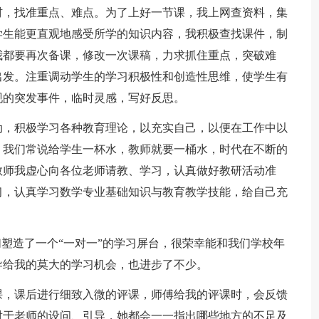
材，找准重点、难点。为了上好一节课，我上网查资料，集
学生能更直观地感受所学的知识内容，我积极查找课件，制
我都要再次备课，修改一次课稿，力求抓住重点，突破难
出发。注重调动学生的学习积极性和创造性思维，使学生有
现的突发事件，临时灵感，写好反思。
动，积极学习各种教育理论，以充实自己，以便在工作中以
。我们常说给学生一杯水，教师就要一桶水，时代在不断的
教师我虚心向各位老师请教、学习，认真做好教研活动准
习，认真学习数学专业基础知识与教育教学技能，给自己充
们塑造了一个“一对一”的学习屏台，很荣幸能和我们学校年
导给我的莫大的学习机会，也进步了不少。
课，课后进行细致入微的评课，师傅给我的评课时，会反馈
对于老师的设问、引导，她都会一一指出哪些地方的不足及