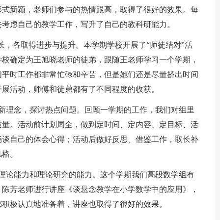
形式新颖，老师们参与的热情跟高，取得了很好的效果。每
去考虑自己的教学工作，写升了自己的教科研能力。
相长，各取得进步与提升。本学期学校开展了“师徒结对”活
学校确定为王旭晓老师的徒弟，跟随王老师学习一个学期，
们平时工作都非常忙碌和辛苦，但是她们还是尽量挤出时间
开展活动，师傅和徒弟都有了不同程度的收获。
习新理念，探讨热点问题。回顾一学期的工作，我们对组里
质量。活动前计划周全，做到定时间、定内容、定目标、活
畅谈自己的体会心得；活动后做好反思、借鉴工作，取长补
风格。
的理论能力和理论研究的能力。这个学期我们高段数学组有
，陈芳老师进行讲座《谈悬念教学在小学数学中的应用》，
都积极认真地准备着，讲座也取得了很好的效果。