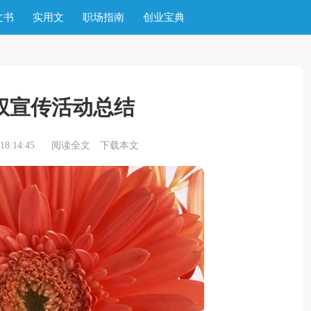
文书
实用文
职场指南
创业宝典
权宣传活动总结
8:14:45
阅读全文
下载本文