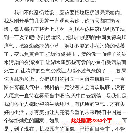
我们不能乱扔垃圾，应该要把垃圾扔进果壳箱内。
我从刚开学前几天就一直观察着你，你每天都在扔垃
圾，每天都扔了将近七八次，到现在你应该已经扔了块
到一百次了吧!你乱扔垃圾，把我们美丽的中国变得乌烟
瘴气，把路边嫩绿的小草，婀娜多姿的小花污染的枯萎
了，变成焦黄色了;把绿得像碧玉，清的像一面镜子的湖
水污染的变浑浊了;让湖水里那些可爱的小鱼们受污染而
死亡了;让清鲜的空气变成让人喘不过气来的了……如果
你再乱扔垃圾，会把我们的祖国一直留在肮脏中，一直
留在雾霾天气中，我相信一定没有人会喜欢肮脏，没有
人愿意一直待在雾霾当中吧!蓝天中白云飘荡，是我们是
我们每个人都盼望的生活环境，有优质的空气，才有美
好的生活，才有美丽让人充满希望的未来!我们中国是一
个缤纷灿烂的国家，如果
……此处隐藏2334个字……
可
是，到了现在，长城原有的面貌，已经面目全非，不管