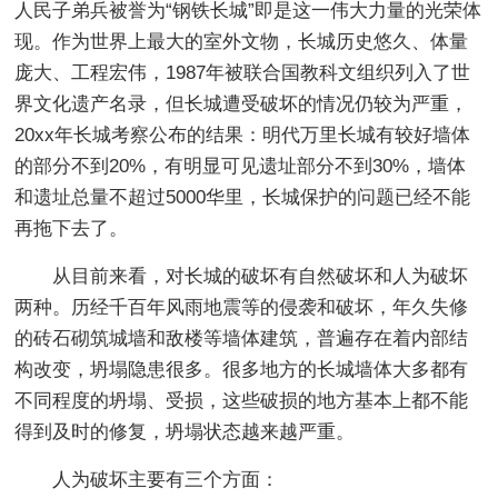
人民子弟兵被誉为“钢铁长城”即是这一伟大力量的光荣体
现。作为世界上最大的室外文物，长城历史悠久、体量
庞大、工程宏伟，1987年被联合国教科文组织列入了世
界文化遗产名录，但长城遭受破坏的情况仍较为严重，
20xx年长城考察公布的结果：明代万里长城有较好墙体
的部分不到20%，有明显可见遗址部分不到30%，墙体
和遗址总量不超过5000华里，长城保护的问题已经不能
再拖下去了。
从目前来看，对长城的破坏有自然破坏和人为破坏
两种。历经千百年风雨地震等的侵袭和破坏，年久失修
的砖石砌筑城墙和敌楼等墙体建筑，普遍存在着内部结
构改变，坍塌隐患很多。很多地方的长城墙体大多都有
不同程度的坍塌、受损，这些破损的地方基本上都不能
得到及时的修复，坍塌状态越来越严重。
人为破坏主要有三个方面：