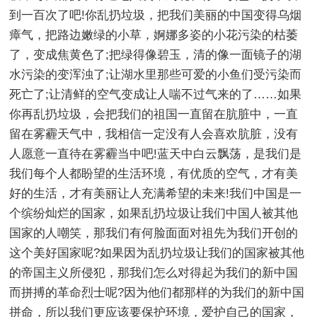
到一百次了吧!你乱扔垃圾，把我们美丽的中国变得乌烟
瘴气，把路边嫩绿的小草，婀娜多姿的小花污染的枯萎
了，变成焦黄色了;把绿得像碧玉，清的像一面镜子的湖
水污染的变浑浊了;让湖水里那些可爱的小鱼们受污染而
死亡了;让清鲜的空气变成让人喘不过气来的了……如果
你再乱扔垃圾，会把我们的祖国一直留在肮脏中，一直
留在雾霾天气中，我相信一定没有人会喜欢肮脏，没有
人愿意一直待在雾霾当中吧!蓝天中白云飘荡，是我们是
我们每个人都盼望的生活环境，有优质的空气，才有美
好的生活，才有美丽让人充满希望的未来!我们中国是一
个缤纷灿烂的国家，如果乱扔垃圾让我们中国人被其他
国家的人嘲笑，那我们有何脸面面对祖先为我们开创的
这个美好国家呢?如果因为乱扔垃圾让我们的国家被其他
的帝国主义所侵犯，那我们怎么对得起为我们的新中国
而拼搏的革命烈士呢?因为他们都那样的为我们的新中国
拼命，所以我们更应该要保护环境，爱护自己的国家，