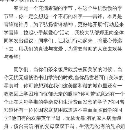
中学生环保倡议书15
春天是一个充满希望的季节，在这个生机勃勃的季
节里，你一定会想起一个不朽的名字——雷锋。本月是
雷锋精神月，为了弘扬雷锋精神，更好地开展“行动起来
学雷锋，拉起小手献爱心”活动，我校大队部郑重向全体
同学发出倡议：同学们，让我们行动起来，将爱心传递
下去，用我们的真诚与友爱，为需要帮助的人送去欢笑
与希望!
同学们，当你们茶余饭后欣赏校园美景的时候，当
你无忧无虑畅游书山学海的时候,当你品尝着可口美味的
零食时，你可曾想到在我们这美丽和谐的城市里还有一
双双因上学困难而忧郁无奈的眼睛?你可曾留意还有一个
个正在为每学期的学杂费和生活费而发愁的学子?你可曾
知道还有一位位因家庭贫困或遭遇不幸而面临辍学的同
学?他们有的双亲英年早逝，无依无靠;有的家人病魔缠
身，债台高筑;有的父母双双下岗，生活无依;有的兄弟姐