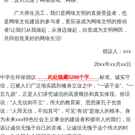
界，反对沉迷于网络游戏、网聊。
广大师生员工，我们是网络文明的直接受益者，也
是网络文化建设的参与者，更应该成为网络文明的推动
者!让我们从我做起，从身边做起，自觉成为文明网民，
共同创造美好的网络生活!
倡议人：xxx
20xx年xx月xx日
中学生环保倡议
……此处隐藏5288个字……
标准。诚实守
信，已被人们广泛地实践到修身立业之中，“一诺千金”、“一
言九鼎”，正是人们讲究诚信的高度概括和真实体现。俗话
说：“人无信则不立”，伟大的教育家、思想家孔子也曾
说：“人而无信，不知其可”，可见“有信”是做人的根本。身
为未来xxx特色社会主义事业的建设者和接班人的我们，应
该让诚信无愧于自己的灵魂，让诚信无愧于这个伟大的时