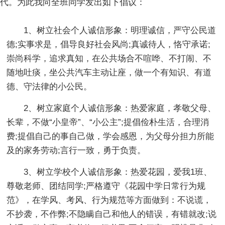
代。为此我向全班同学发出如下倡议：
1、树立社会个人诚信形象：明理诚信，严守公民道
德;实事求是，倡导良好社会风尚;真诚待人，恪守承诺;
崇尚科学，追求真知，在公共场合不喧哗、不打闹、不
随地吐痰，坐公共汽车主动让座，做一个有知识、有道
德、守法律的小公民。
2、树立家庭个人诚信形象：热爱家庭，孝敬父母、
长辈，不做“小皇帝”、“小公主”;提倡俭朴生活，合理消
费;提倡自己的事自己做，学会感恩，为父母分担力所能
及的家务劳动;言行一致，勇于负责。
3、树立学校个人诚信形象：热爱花园，爱我1班、
尊敬老师、团结同学;严格遵守《花园中学日常行为规
范》，在学风、考风、行为规范等方面做到：不说谎，
不抄袭，不作弊;不隐瞒自己和他人的错误，有错就改;说