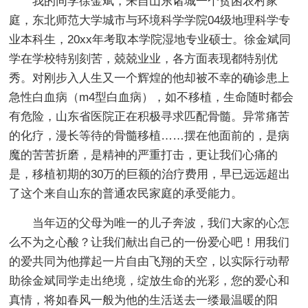
我的同学徐金斌，来自山东诸城一个贫困农村家
庭，东北师范大学城市与环境科学学院04级地理科学专
业本科生，20xx年考取本学院湿地专业硕士。徐金斌同
学在学校特别刻苦，兢兢业业，各方面表现都特别优
秀。对刚步入人生又一个辉煌的他却被不幸的确诊患上
急性白血病（m4型白血病），如不移植，生命随时都会
有危险，山东省医院正在积极寻求匹配骨髓。异常痛苦
的化疗，漫长等待的骨髓移植……摆在他面前的，是病
魔的苦苦折磨，是精神的严重打击，更让我们心痛的
是，移植初期的30万的巨额的治疗费用，早已远远超出
了这个来自山东的普通农民家庭的承受能力。
当年迈的父母为唯一的儿子奔波，我们大家的心怎
么不为之心酸？让我们献出自己的一份爱心吧！用我们
的爱共同为他撑起一片自由飞翔的天空，以实际行动帮
助徐金斌同学走出绝境，绽放生命的光彩，您的爱心和
真情，将如春风一般为他的生活送去一缕最温暖的阳