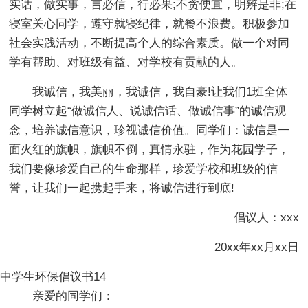
实话，做实事，言必信，行必果;不贪便宜，明辨是非;在
寝室关心同学，遵守就寝纪律，就餐不浪费。积极参加
社会实践活动，不断提高个人的综合素质。做一个对同
学有帮助、对班级有益、对学校有贡献的人。
我诚信，我美丽，我诚信，我自豪!让我们1班全体
同学树立起“做诚信人、说诚信话、做诚信事”的诚信观
念，培养诚信意识，珍视诚信价值。同学们：诚信是一
面火红的旗帜，旗帜不倒，真情永驻，作为花园学子，
我们要像珍爱自己的生命那样，珍爱学校和班级的信
誉，让我们一起携起手来，将诚信进行到底!
倡议人：xxx
20xx年xx月xx日
中学生环保倡议书14
亲爱的同学们：