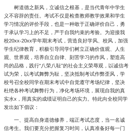
树道德之新风，立诚信之根基，是当代青年中学生
义不容辞的责任。考试不仅是检查教师教学效果和学生
学习情况的评价手段，也是一种敢于正确评价自己，勇
于承认学习上的不足，严于自我约束的考验。为迎接我
校20xx-20xx学年期末考试，营造良好学风、校风，加强
学生纪律教育，积极引导同学们树立正确价值观、人生
观、世界观，培养自立自律、刻苦学习的作风，塑造高
尚的品格，践行“八荣八耻”的社会主义荣辱观，以诚信考
试为荣，以考试舞弊为耻，坚决抵制考试作弊歪风，学
校号召全校同学在期末考试中自觉遵守考场纪律，坚决
杜绝各种考试舞弊行为，净化考场环境，展现自我的真
实水x，用真实的成绩证明自己的实力。特此向全校同学
发出如下倡议：
一、提高自身道德修养，端正考试态度，当一名诚
信考生。我们要充分把握复习时间，认真准备好每一门